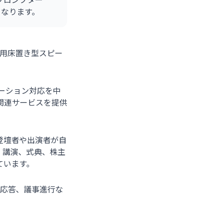
となります。
説用床置き型スピー
。
レーション対応を中
関連サービスを提供
登壇者や出演者が自
、講演、式典、株主
ています。
疑応答、議事進行な