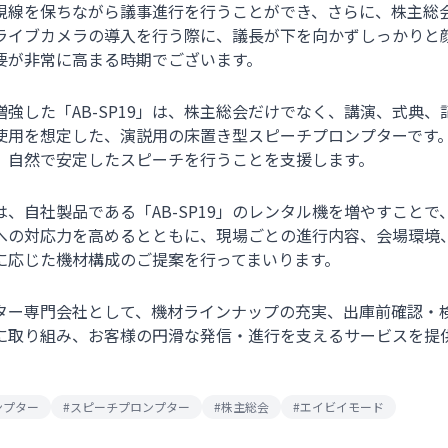
視線を保ちながら議事進行を行うことができ、さらに、株主総
ライブカメラの導入を行う際に、議長が下を向かずしっかりと
要が非常に高まる時期でございます。
強した「AB-SP19」は、株主総会だけでなく、講演、式典
使用を想定した、演説用の床置き型スピーチプロンプターです
、自然で安定したスピーチを行うことを支援します。
、自社製品である「AB-SP19」のレンタル機を増やすことで
への対応力を高めるとともに、現場ごとの進行内容、会場環境
に応じた機材構成のご提案を行ってまいります。
ター専門会社として、機材ラインナップの充実、出庫前確認・
に取り組み、お客様の円滑な発信・進行を支えるサービスを提
ンプター
#
スピーチプロンプター
#
株主総会
#
エイビイモード