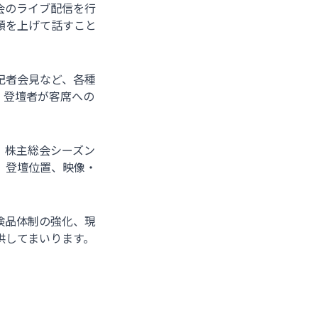
会のライブ配信を行
顔を上げて話すこと
、記者会見など、各種
。登壇者が客席への
、株主総会シーズン
、登壇位置、映像・
検品体制の強化、現
供してまいります。